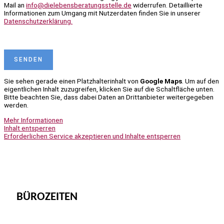
Mail an
info@dielebensberatungsstelle.de
widerrufen. Detaillierte
Informationen zum Umgang mit Nutzerdaten finden Sie in unserer
Datenschutzerklärung.
B
i
B
t
i
t
t
e
t
l
e
a
l
Sie sehen gerade einen Platzhalterinhalt von
Google Maps
. Um auf den
s
a
eigentlichen Inhalt zuzugreifen, klicken Sie auf die Schaltfläche unten.
s
s
Bitte beachten Sie, dass dabei Daten an Drittanbieter weitergegeben
e
s
werden.
d
e
i
d
Mehr Informationen
e
i
Inhalt entsperren
s
e
Erforderlichen Service akzeptieren und Inhalte entsperren
e
s
s
e
F
s
e
F
l
e
d
l
l
d
BÜROZEITEN
e
l
e
e
r
e
Mo-Do
8.30-12.30 Uhr und 13.30-17.00
.
r