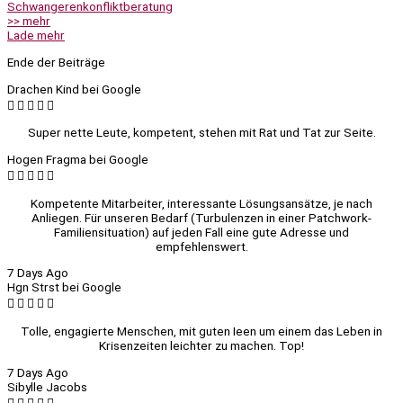
Schwangerenkonfliktberatung
>> mehr
Lade mehr
Ende der Beiträge
Drachen Kind bei Google





Super nette Leute, kompetent, stehen mit Rat und Tat zur Seite.
Hogen Fragma bei Google





Kompetente Mitarbeiter, interessante Lösungsansätze, je nach
Anliegen. Für unseren Bedarf (Turbulenzen in einer Patchwork-
Familiensituation) auf jeden Fall eine gute Adresse und
empfehlenswert.
7 Days Ago
Hgn Strst bei Google





Tolle, engagierte Menschen, mit guten Ieen um einem das Leben in
Krisenzeiten leichter zu machen. Top!
7 Days Ago
Sibylle Jacobs




