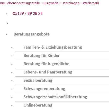
Zum
Menü
Die Lebensberatungsstelle – Burgwedel – Isernhagen – Wedemark
Inhalt
05139 / 89 28 28
springen
Beratungsangebote
Familien- & Erziehungsberatung
Beratung für Kinder
Beratung für Jugendliche
Lebens- und Paarberatung
Sexualberatung
Schwangerenberatung
Schwangerschaftskonfliktberatung
Onlineberatung